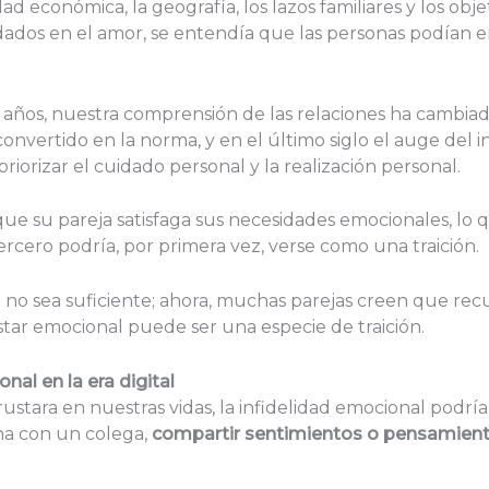
 económica, la geografía, los lazos familiares y los obje
dos en el amor, se entendía que las personas podían en
0 años, nuestra comprensión de las relaciones ha cambiado
onvertido en la norma, y en el último siglo el auge del i
iorizar el cuidado personal y la realización personal.
ue su pareja satisfaga sus necesidades emocionales, lo qu
cero podría, por primera vez, verse como una traición.
 no sea suficiente; ahora, muchas parejas creen que recu
estar emocional puede ser una especie de traición.
nal en la era digital
ustara en nuestras vidas, la infidelidad emocional podrí
a con un colega,
compartir sentimientos o pensamien