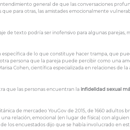
n entendimiento general de que las conversaciones pro
s que para otras, las amistades emocionalmente vulnera
 de texto podría ser inofensivo para algunas parejas, mi
ón específica de lo que constituye hacer trampa, que pu
otra persona que la pareja puede percibir como una amen
isa Cohen, científica especializada en relaciones de la ap
stra que las personas encuentran la
infidelidad sexual m
itánica de mercadeo YouGov de 2015, de 1660 adultos bri
una relación, emocional (en lugar de física) con alguien
% de los encuestados dijo que se había involucrado en e