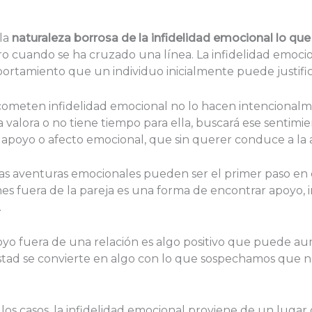
la
naturaleza borrosa de la infidelidad emocional lo qu
claro cuando se ha cruzado una línea. La infidelidad em
ortamiento que un individuo inicialmente puede justific
cometen infidelidad emocional no lo hacen intencionalme
 valora o no tiene tiempo para ella, buscará ese sentimie
apoyo o afecto emocional, que sin querer conduce a la a
s aventuras emocionales pueden ser el primer paso en el
ciones fuera de la pareja es una forma de encontrar apoyo
.
oyo fuera de una relación es algo positivo que puede au
ad se convierte en algo con lo que sospechamos que nue
os casos, la infidelidad emocional proviene de un lugar de