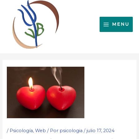
Ir
al
contenido
MENU
/
Psicología
,
Web
/ Por
psicologia
/
julio 17, 2024