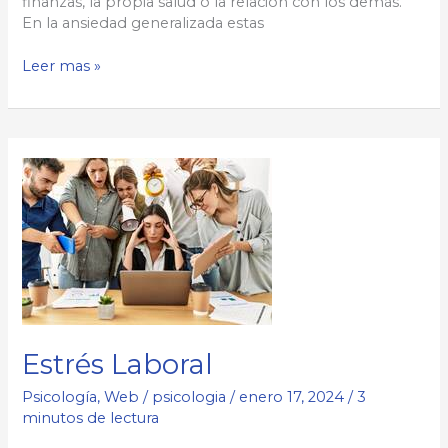
finanzas, la propia salud o la relación con los demás.
En la ansiedad generalizada estas
Trastorno
Leer mas »
de
Ansiedad
Generalizada
Estrés Laboral
Psicología
,
Web
/
psicologia
/
enero 17, 2024
/
3
minutos de lectura