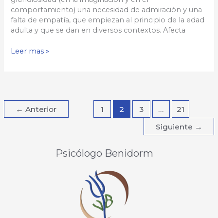
comportamiento) una necesidad de admiración y una
falta de empatía, que empiezan al principio de la edad
adulta y que se dan en diversos contextos. Afecta
Trastorno
Leer mas »
Narcisita
de
la
Personalidad(TNP)
←
Anterior
1
2
3
…
21
Siguiente
→
Psicólogo Benidorm