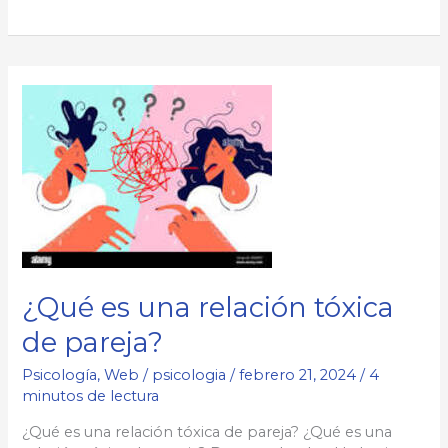
es
faltarse
el
respeto?
¿Qué es una relación tóxica
de pareja?
Psicología
,
Web
/
psicologia
/
febrero 21, 2024
/
4
minutos de lectura
¿Qué es una relación tóxica de pareja? ¿Qué es una