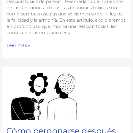
relación tóxica de pareja? Desenredando el Laberinto
de las Relaciones Tóxicas Las relaciones tóxicas son
como sombras oscuras que se ciernen sobre la luz de
la felicidad y la armonía. En este artículo, exploraremos
en profundidad qué implica una relación tóxica, las
consecuencias emocionales y
¿Qué
Leer mas »
es
una
relación
tóxica
de
pareja?
Cómo perdonarse después