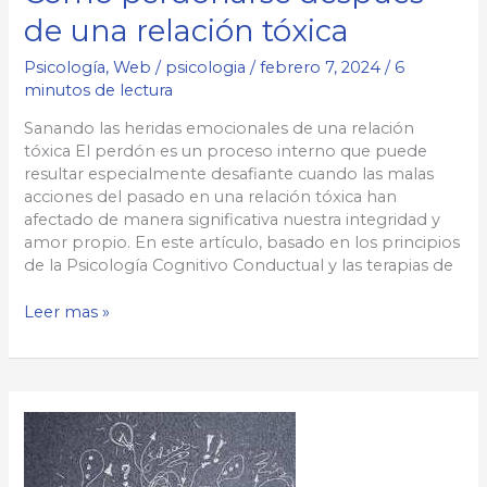
de una relación tóxica
Psicología
,
Web
/
psicologia
/
febrero 7, 2024
/
6
minutos de lectura
Sanando las heridas emocionales de una relación
tóxica El perdón es un proceso interno que puede
resultar especialmente desafiante cuando las malas
acciones del pasado en una relación tóxica han
afectado de manera significativa nuestra integridad y
amor propio. En este artículo, basado en los principios
de la Psicología Cognitivo Conductual y las terapias de
Cómo
Leer mas »
perdonarse
después
de
una
relación
tóxica