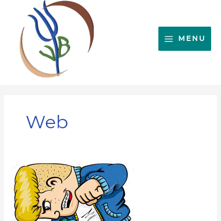
Ir
al
contenido
MENU
Web