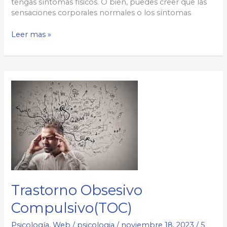
tengas síntomas físicos. O bien, puedes creer que las
sensaciones corporales normales o los síntomas
HIPOCONDRÍA
Leer mas »
Trastorno Obsesivo
Compulsivo(TOC)
Psicología
,
Web
/
psicologia
/
noviembre 18, 2023
/
5