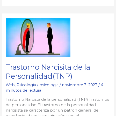
de
la
Personalidad
(THP)
Trastorno Narcisita de la
Personalidad(TNP)
Web
,
Psicología
/
psicologia
/
noviembre 3, 2023
/
4
minutos de lectura
Trastorno Narcista de la personalidad (TNP) Trastornos
de personalidad El trastorno de la personalidad
narcisista se caracteriza por un patrón general de
grandiosidad (en la imaginación y en el