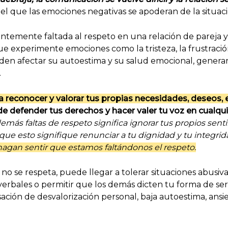
 el que las emociones negativas se apoderan de la situaci
temente faltada al respeto en una relación de pareja y 
 experimente emociones como la tristeza, la frustración, 
den afectar su autoestima y su salud emocional, generan
.
 reconocer y valorar tus propias necesidades, deseos, 
de defender tus derechos y hacer valer tu voz en cualqui
 demás faltas de respeto significa ignorar tus propios sen
que esto signifique renunciar a tu dignidad y tu integrid
agan sentir que estamos faltándonos el respeto.
o se respeta, puede llegar a tolerar situaciones abusiva
es verbales o permitir que los demás dicten tu forma de se
ión de desvalorización personal, baja autoestima, ansi