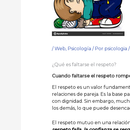
/
Web
,
Psicología
/ Por
psicologia
¿Qué es faltarse el respeto?
Cuando faltarse el respeto rompe
El respeto es un valor fundamental
relaciones de pareja. Es la base 
con dignidad. Sin embargo, mucha
los demás, lo que puede desencade
El respeto mutuo en una relación 
respeto falla, la confianza se resq