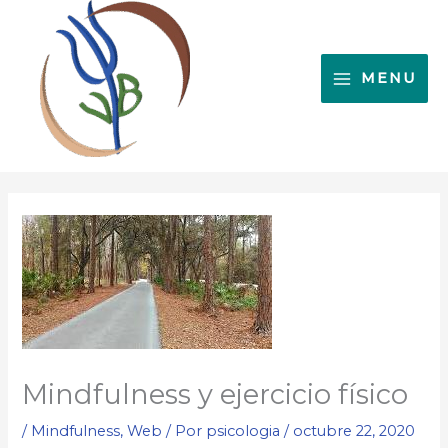
Ir
al
contenido
MENU
Mindfulness y ejercicio físico
/
Mindfulness
,
Web
/ Por
psicologia
/
octubre 22, 2020