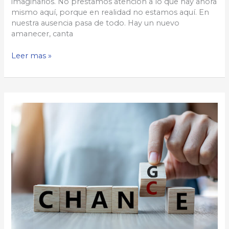
imaginarios. No prestamos atención a lo que hay ahora
mismo aquí, porque en realidad no estamos aquí. En
nuestra ausencia pasa de todo. Hay un nuevo
amanecer, canta
Nada
Leer mas »
es
demasiado
pequeño