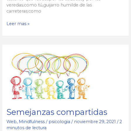
veredas;como tú,guijarro humilde de las
carreteras;como
Como
Leer mas »
tú
(poema)
Semejanzas compartidas
Web
,
Mindfulness
/
psicologia
/
noviembre 29, 2021
/
2
minutos de lectura