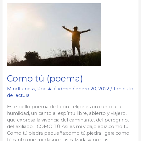
Como tú (poema)
Mindfulness
,
Poesía
/
admin
/
enero 20, 2022
/
1 minuto
de lectura
Este bello poema de León Felipe es un canto a la
humildad, un canto al espíritu libre, abierto y viajero,
que expresa la vivencia del caminante, del peregrino,
del exiliado… COMO TÚ Así es mi vida,piedra,como tú.
Como tú,piedra pequeña;como tú,piedra ligera;como
tú,canto que ruedaspor las calzadasy por las