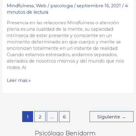
Mindfulness
,
Web
/
psicologia
/
septiembre 16, 2021
/
4
minutos de lectura
Presencia en las relaciones Mindfulness o atención
plena es una cualidad de la mente, su capacidad
intrínseca de estar presente y consciente en un
momento determinado en que cuerpo y mente se
sincronizan totalmente en un instante de realidad
Cuando estamos estresados, andamos separados,
alienados de nosotros mismos y del mundo que nos
rodea. Al
Presencia
Leer mas »
en
las
relaciones
1
2
…
6
Siguiente
→
Psicólogo Benidorm