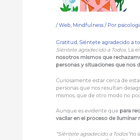
/
Web
,
Mindfulness
/ Por
psicolog
Gratitud, Siéntete agradecido a t
Siéntete agradecido a Todos.
La e
nosotros mismos que rechazamos
personas y situaciones que nos d
Curiosamente estar cerca de estas
personas que nos resultan desagra
mismos, que de otro modo no podr
Aunque es evidente que
para re
vacilar en el proceso de iluminar
“
Siéntete agradecido a Todos”
no s