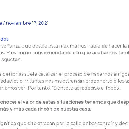
ia
/
noviembre 17, 2021
odos
nseñanza que destila esta máxima nos habla
de hacer la
. Y es como consecuencia de ello que acabamos tambi
isgustan.
 personas suele catalizar el proceso de hacernos amigos
dables e irritantes nos muestran sin proponérselo los a
íamos ver. Por tanto: “Siéntete agradecido a Todos”.
conocer el valor de estas situaciones tenemos que desp
 más y más cada rincón de nuestra casa.
ignifica que si te atracan por la calle debas sonreír y dec