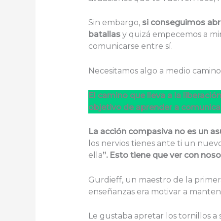
Sin embargo,
si conseguimos abr
batallas
y quizá empecemos a mira
comunicarse entre sí.
Necesitamos algo a medio camino en
El camino que lleva a la liberació
objetivo de aprender a comunicar
La acción compasiva no es un asu
los nervios tienes ante ti un nuevo
ella
”
. Esto tiene que ver con nos
Gurdieff, un maestro de la primera
enseñanzas era motivar a mantene
Le gustaba apretar los tornillos a