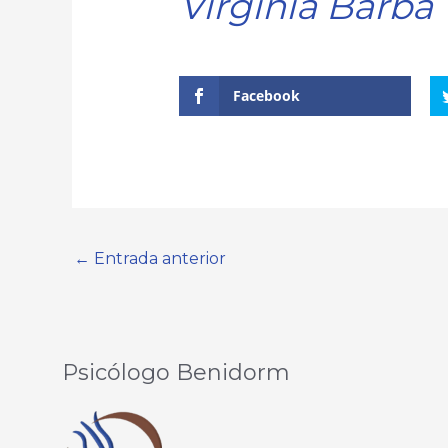
V
irginia Barba
Facebook
←
Entrada anterior
Psicólogo Benidorm