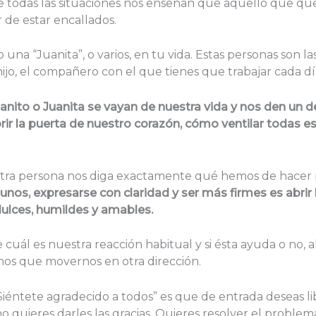
que todas las situaciones nos enseñan que aquello que qu
 de estar encallados.
 una “Juanita”, o varios, en tu vida. Estas personas son l
hijo, el compañero con el que tienes que trabajar cada dí
ito o Juanita se vayan de nuestra vida y nos den un
ir la puerta de nuestro corazón, cómo ventilar todas 
tra persona nos diga exactamente qué hemos de hacer 
unos, expresarse con claridad y ser más firmes es abrir
 dulces, humildes y amables.
 cuál es nuestra reacción habitual y si ésta ayuda o no,
mos que movernos en otra dirección.
Siéntete agradecido a todos” es que de entrada deseas li
o quieres darles las gracias. Quieres resolver el problema