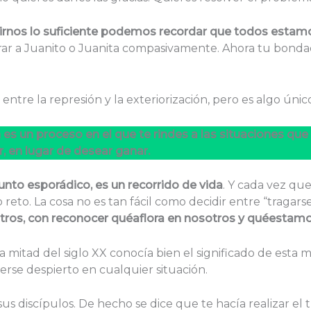
irnos lo suficiente podemos recordar que todos estamo
r a Juanito o Juanita compasivamente. Ahora tu bondad 
tre la represión y la exteriorización, pero es algo únic
n es un proceso en el que te rindes a las situaciones que
, en lugar de desear ganar.
nto esporádico, es un recorrido de vida
. Y cada vez qu
 reto. La cosa no es tan fácil como decidir entre “tragars
otros, con reconocer qué
aflora en nosotros y qué
estamos
 mitad del siglo XX conocía bien el significado de esta 
rse despierto en cualquier situación.
 sus discípulos. De hecho se dice que te hacía realizar el