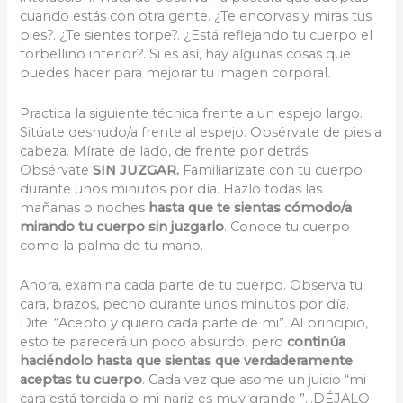
cuando estás con otra gente. ¿Te encorvas y miras tus
pies?. ¿Te sientes torpe?. ¿Está reflejando tu cuerpo el
torbellino interior?. Si es así, hay algunas cosas que
puedes hacer para mejorar tu imagen corporal.
Practica la siguiente técnica frente a un espejo largo.
Sitúate desnudo/a frente al espejo. Obsérvate de pies a
cabeza. Mírate de lado, de frente por detrás.
Obsérvate
SIN JUZGAR.
Familiarízate con tu cuerpo
durante unos minutos por día. Hazlo todas las
mañanas o noches
hasta que te sientas cómodo/a
mirando tu cuerpo sin juzgarlo
. Conoce tu cuerpo
como la palma de tu mano.
Ahora, examina cada parte de tu cuerpo. Observa tu
cara, brazos, pecho durante unos minutos por día.
Dite: “Acepto y quiero cada parte de mi”. Al principio,
esto te parecerá un poco absurdo, pero
continúa
haciéndolo hasta que sientas que verdaderamente
aceptas tu cuerpo
. Cada vez que asome un juicio “mi
cara está torcida o mi nariz es muy grande ”…DÉJALO