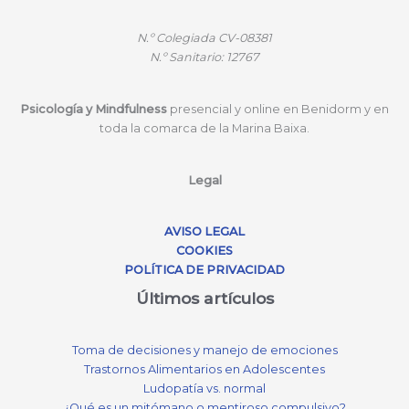
N.º
Colegiada CV-08381
N.º
Sanitario: 12767
Psicología y Mindfulness
presencial y online en Benidorm y en
toda la comarca de la Marina Baixa.
Legal
AVISO LEGAL
COOKIES
POLÍTICA DE PRIVACIDAD
Últimos artículos
Toma de decisiones y manejo de emociones
Trastornos Alimentarios en Adolescentes
Ludopatía vs. normal
¿Qué es un mitómano o mentiroso compulsivo?