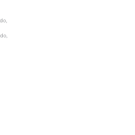
do,
do,