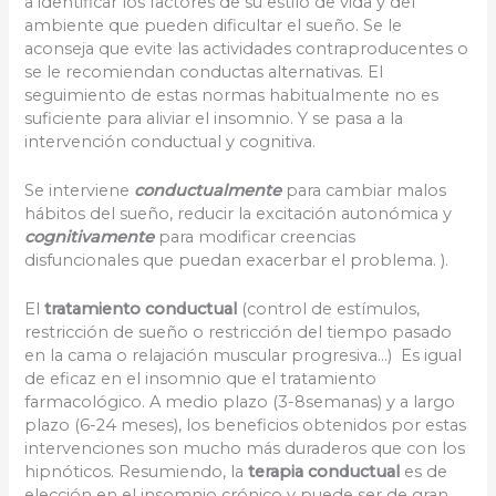
a identificar los factores de su estilo de vida y del
ambiente que pueden dificultar el sueño. Se le
aconseja que evite las actividades contraproducentes o
se le recomiendan conductas alternativas. El
seguimiento de estas normas habitualmente no es
suficiente para aliviar el insomnio. Y se pasa a la
intervención conductual y cognitiva.
Se interviene
conductualmente
para cambiar malos
hábitos del sueño, reducir la excitación autonómica y
cognitivamente
para modificar creencias
disfuncionales que puedan exacerbar el problema. ).
El
tratamiento conductual
(control de estímulos,
restricción de sueño o restricción del tiempo pasado
en la cama o relajación muscular progresiva…) Es igual
de eficaz en el insomnio que el tratamiento
farmacológico. A medio plazo (3-8semanas) y a largo
plazo (6-24 meses), los beneficios obtenidos por estas
intervenciones son mucho más duraderos que con los
hipnóticos. Resumiendo, la
terapia conductual
es de
elección en el insomnio crónico y puede ser de gran