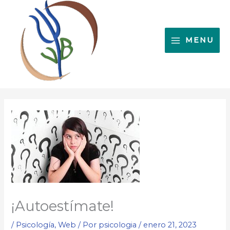
Ir
al
contenido
MENU
¡Autoestímate!
/
Psicología
,
Web
/ Por
psicologia
/
enero 21, 2023