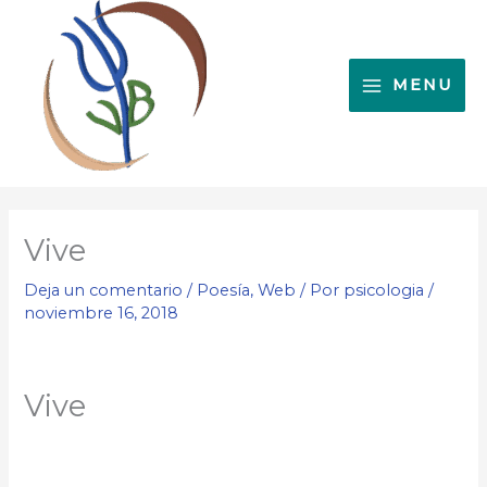
Ir
al
contenido
MENU
Vive
Deja un comentario
/
Poesía
,
Web
/ Por
psicologia
/
noviembre 16, 2018
Vive