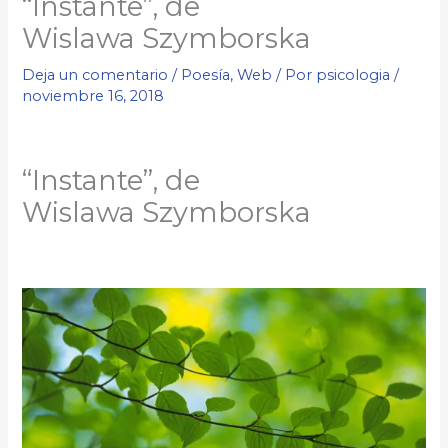
“Instante”, de
Wislawa Szymborska
Deja un comentario
/
Poesía
,
Web
/ Por
psicologia
/
noviembre 16, 2018
“Instante”, de
Wislawa Szymborska