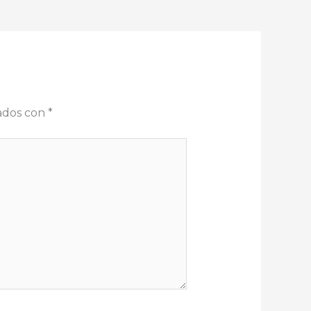
cados con
*