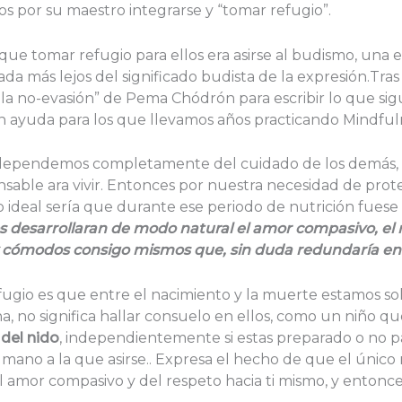
s por su maestro integrarse y “tomar refugio”.
e tomar refugio para ellos era asirse al budismo, una 
a más lejos del significado budista de la expresión.Tras
a de la no-evasión” de Pema Chódrón para escribir lo que
an ayuda para los que llevamos años practicando Mindful
dependemos completamente del cuidado de los demás, d
ensable ara vivir. Entonces por nuestra necesidad de prot
 Lo ideal sería que durante ese periodo de nutrición fue
os desarrollaran de modo natural el amor compasivo, el 
 y cómodos consigo mismos que, sin duda redundaría en
gio es que entre el nacimiento y la muerte estamos solo
, no significa hallar consuelo en ellos, como un niño qu
 del nido
, independientemente si estas preparado o no p
 mano a la que asirse.. Expresa el hecho de que el únic
del amor compasivo y del respeto hacia ti mismo, y entonces