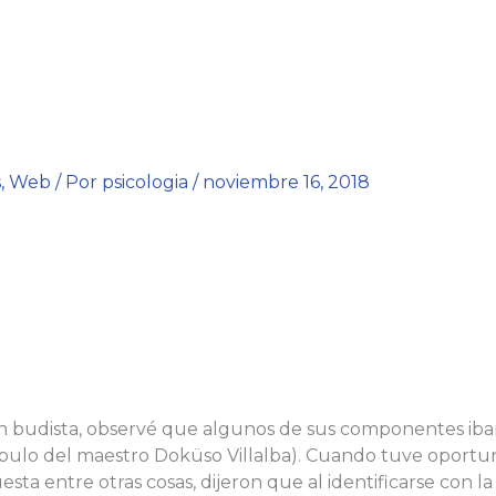
s
,
Web
/ Por
psicologia
/
noviembre 16, 2018
ón budista, observé que algunos de sus componentes iban
ípulo del maestro Doküso Villalba). Cuando tuve oportu
uesta entre otras cosas, dijeron que al identificarse con l