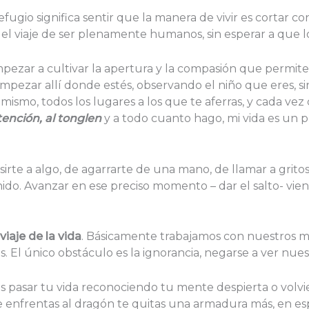
efugio significa sentir que la manera de vivir es cortar co
el viaje de ser plenamente humanos, sin esperar a que l
pezar a cultivar la apertura y la compasión que permi
pezar allí donde estés, observando el niño que eres, sin 
ismo, todos los lugares a los que te aferras, y cada vez
tención, al tongle
n
y a todo cuanto hago, mi vida es un 
asirte a algo, de agarrarte de una mano, de llamar a grit
ido. Avanzar en ese preciso momento – dar el salto- viene
viaje de la vida
. Básicamente trabajamos con nuestros m
 El único obstáculo es la ignorancia, negarse a ver nue
s pasar tu vida reconociendo tu mente despierta o volvi
enfrentas al dragón te quitas una armadura más, en es