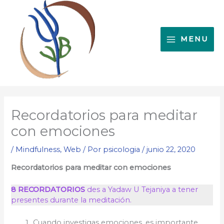
Ir
al
contenido
MENU
Recordatorios para meditar
con emociones
/
Mindfulness
,
Web
/ Por
psicologia
/
junio 22, 2020
Recordatorios para meditar con emociones
8 RECORDATORIOS
des a Yadaw U Tejaniya a tener
presentes durante la meditación.
Cuando investigas emociones, es importante