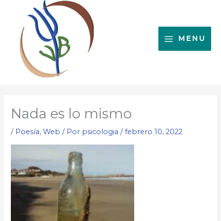
Ir
al
contenido
MENU
Nada es lo mismo
/
Poesía
,
Web
/ Por
psicologia
/
febrero 10, 2022