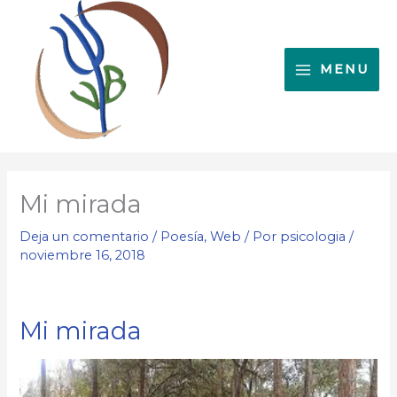
Ir
al
contenido
MENU
Mi mirada
Deja un comentario
/
Poesía
,
Web
/ Por
psicologia
/
noviembre 16, 2018
Mi mirada