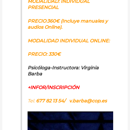
MODALIDAD: INDIVIDUAL
PRESENCIAL
PRECIO
:
360€ (Incluye manuales y
audios Online).
MODALIDAD INDIVIDUAL ONLINE:
PRECIO: 330€
Psicóloga-Instructora:
Virginia
Barba
+INFOR/INSCRIPCIÓN
Tel.
677 82 13 54/
v.barba@cop.es