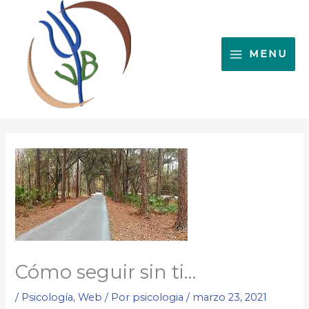
Ir
al
contenido
MENU
Cómo seguir sin ti…
/
Psicología
,
Web
/ Por
psicologia
/
marzo 23, 2021