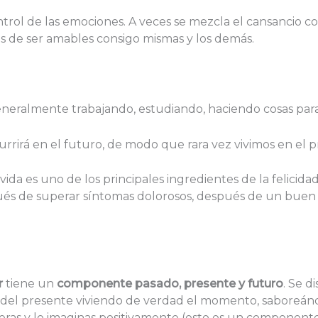
rol de las emociones. A veces se mezcla el cansancio con 
s de ser amables consigo mismas y los demás.
neralmente trabajando, estudiando, haciendo cosas para 
rirá en el futuro, de modo que rara vez vivimos en el p
vida es uno de los principales ingredientes de la felicid
ués de superar síntomas dolorosos, después de un buen s
r
tiene un
componente pasado, presente y futuro
. Se 
 del presente viviendo de verdad el momento, saboreánd
eras y lo imaginas positivamente (esto es un component