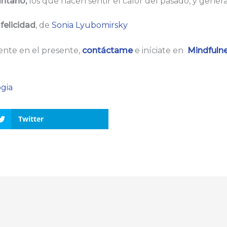
antaño,
los que hacen sentir el calor del pasado, y genera
 felicidad
, de
Sonia Lyubomirsky
ente en el presente,
contáctame
e iníciate en
Mindfuln
ogia
Twitter