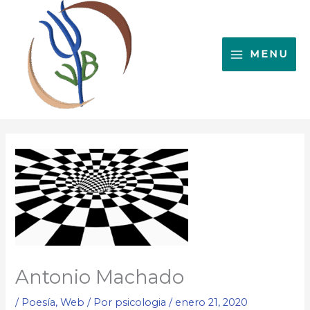
Ir
al
contenido
MENU
Antonio Machado
/
Poesía
,
Web
/ Por
psicologia
/
enero 21, 2020